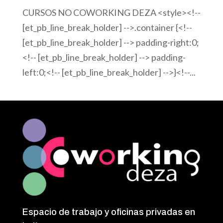
CURSOS NO COWORKING DEZA <style><!--
[et_pb_line_break_holder] -->.container {<!--
[et_pb_line_break_holder] --> padding-right:0;
<!-- [et_pb_line_break_holder] --> padding-
left:0;<!-- [et_pb_line_break_holder] -->}<!--...
Espacio de trabajo y oficinas privadas en