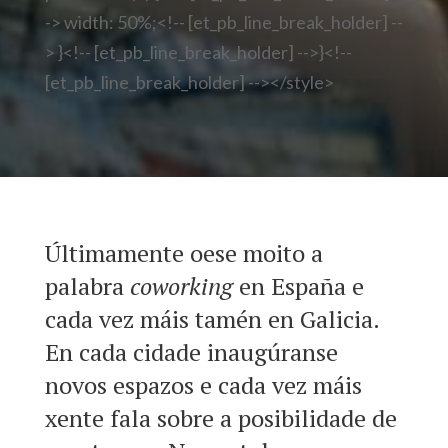
-> width: 50%;<!-- [et_pb_line_break_holder] --
> }<!-- [et_pb_line_break_holder] -->}<!--
[et_pb_line_break_holder] --></style>
Últimamente oese moito a
palabra
coworking
en España e
cada vez máis tamén en Galicia.
En cada cidade inaugúranse
novos espazos e cada vez máis
xente fala sobre a posibilidade de