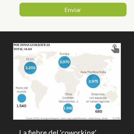
Enviar
La fiebre del ‘coworking’