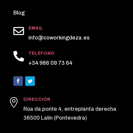
Blog

EMAIL
info@coworkingdeza.es

TELÉFONO
+34 986 09 73 64

DIRECCIÓN
Rúa da ponte 4, entreplanta derecha
36500 Lalín (Pontevedra)