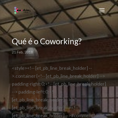
Qué é o Coworking?
21 Feb, 2018
<style><!-- [et_pb_line_break_holder] --
>.container {<!-- [et_pb_line_break_holder] -->
padding-right:0;<!-- [et_pb_line_break_holder]
--> padding-left:0;<!--
[et_pb_line_break_holder] -->}<!--
[et_pb_line_break_holder] --><!--
[et_pb_line_break_holder] -->#commentform