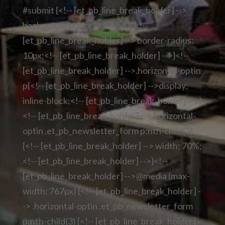
#submit {<!-- [et_pb_line_break_holder] -->
background-color: #94ba33;<!--
[et_pb_line_break_holder] --> border-radius:
10px;<!-- [et_pb_line_break_holder] -->}<!--
[et_pb_line_break_holder] -->.horizontal-optin
p{<!-- [et_pb_line_break_holder] -->display:
inline-block;<!-- [et_pb_line_break_holder] -->}
<!-- [et_pb_line_break_holder] -->.horizontal-
optin .et_pb_newsletter_form p:nth-child(3)
{<!-- [et_pb_line_break_holder] --> width: 70%;
<!-- [et_pb_line_break_holder] -->}<!--
[et_pb_line_break_holder] -->@media (max-
width: 767px) {<!-- [et_pb_line_break_holder] -
-> .horizontal-optin .et_pb_newsletter_form
p:nth-child(3) {<!-- [et_pb_line_break_holder] -