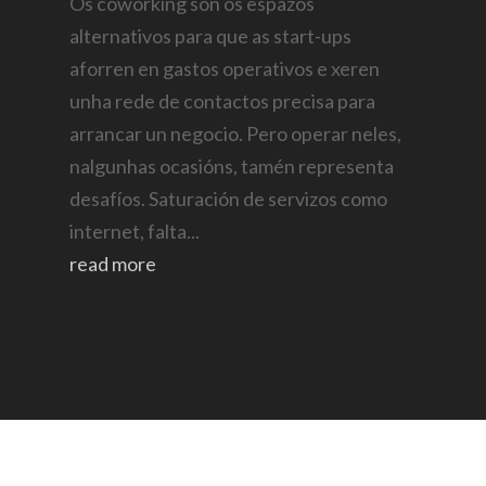
Os coworking son os espazos
alternativos para que as start-ups
aforren en gastos operativos e xeren
unha rede de contactos precisa para
arrancar un negocio. Pero operar neles,
nalgunhas ocasións, tamén representa
desafíos. Saturación de servizos como
internet, falta...
read more