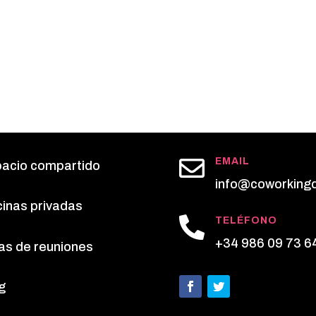

EMAIL
acio compartido
info@coworking
cinas privadas

TELÉFONO
+34 986 09 73 6
as de reuniones
g