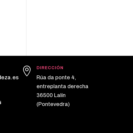

DIRECCIÓN
deza.es
Rúa da ponte 4,
entreplanta derecha
36500 Lalín
4
(Pontevedra)